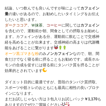
結論、いつ飲んでも良いんですが味によって
カフェイン
量
の違いがあるので、お勧めしたいタイミングをお伝え
したいと思います。
ダークココア
、
Ｗ抹茶
、
コーヒー
に関しては
カフェイン
を含むので、運動前か朝、間食としての摂取をお勧めし
ます。カフェインがある分、運動前に飲むことで交感神
経を高めることが出来ます。交感神経の高まりは代謝機
能をあげることに繋がります
オーツ黒ゴマきな粉
のみ
ノンカフェイン
なので、朝、間
食だけでなく寝る前に摂ることもお勧めです。成長ホル
モンの合成を促すには寝る前にタンパク質を摂ることが
効果的とされています
ダイエット目的に最適ですが、普段のタンパク質摂取、
スポーツや筋トレのおともにも最高に相性の良いプロテ
インになります。
まだお試しじゃない方は３包入りお試しパック
￥1,170
も
ありますのでぜひご賞味ください