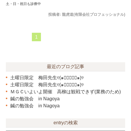
土・日・祝日も診療中
投稿者:
龍虎道(有限会社プロフェッショナル)
1
最近のブログ記事
土曜日限定 梅田先生୧(๑❛ั⌔❛ั๑)୨
土曜日限定 梅田先生୧(๑❛ั⌔❛ั๑)୨
ＭＧＣいよいよ開催 高柳は観戦できず(業務のため)
鍼の勉強会 in Nagoya
鍼の勉強会 in Nagoya
entryの検索