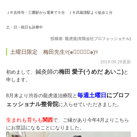
ＪＲ吉祥寺・三鷹駅から電車で５分 ＪＲ武蔵境駅より徒歩１分
土・日・祝日も診療中
投稿者:
龍虎道(有限会社プロフェッショナル)
土曜日限定 梅田先生୧(๑❛ั⌔❛ั๑)୨
2019.09.28更新
鍼灸師の
梅田 愛子(うめだ あいこ)
初めまして、
と
申します。
毎週土曜日
に
プロフ
8月末より渋谷の龍虎道治療院と
ェッショナル整骨院
に入らせていただきました。
生まれも育ちも
関西
で、ご縁があり今年4月よりこちら
にお世話になることになりました。