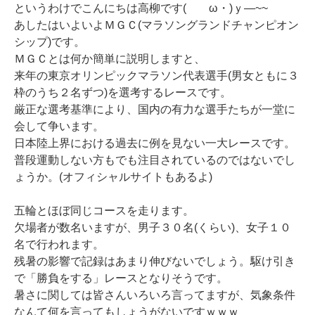
というわけでこんにちは高柳です( ゝω・)ｙ―~~
あしたはいよいよＭＧＣ(マラソングランドチャンピオン
シップ)です。
ＭＧＣとは何か簡単に説明しますと、
来年の東京オリンピックマラソン代表選手(男女ともに３
枠のうち２名ずつ)を選考するレースです。
厳正な選考基準により、国内の有力な選手たちが一堂に
会して争います。
日本陸上界における過去に例を見ない一大レースです。
普段運動しない方もでも注目されているのではないでし
ょうか。(オフィシャルサイトもあるよ)
五輪とほぼ同じコースを走ります。
欠場者が数名いますが、男子３０名(くらい)、女子１０
名で行われます。
残暑の影響で記録はあまり伸びないでしょう。駆け引き
で「勝負をする」レースとなりそうです。
暑さに関しては皆さんいろいろ言ってますが、気象条件
なんて何を言ってもしょうがないですｗｗｗ