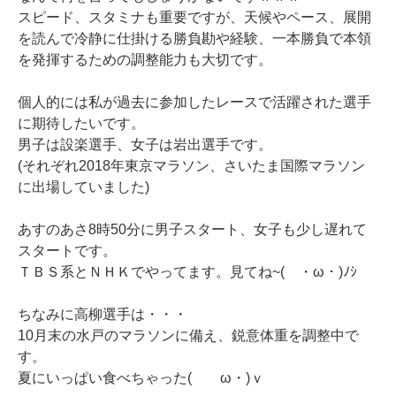
スピード、スタミナも重要ですが、天候やペース、展開
を読んで冷静に仕掛ける勝負勘や経験、一本勝負で本領
を発揮するための調整能力も大切です。
個人的には私が過去に参加したレースで活躍された選手
に期待したいです。
男子は設楽選手、女子は岩出選手です。
(それぞれ2018年東京マラソン、さいたま国際マラソン
に出場していました)
あすのあさ8時50分に男子スタート、女子も少し遅れて
スタートです。
ＴＢＳ系とＮＨＫでやってます。見てね~( ・ω・)ﾉｼ
ちなみに高柳選手は・・・
10月末の水戸のマラソンに備え、鋭意体重を調整中で
す。
夏にいっぱい食べちゃった( ゝω・)ｖ