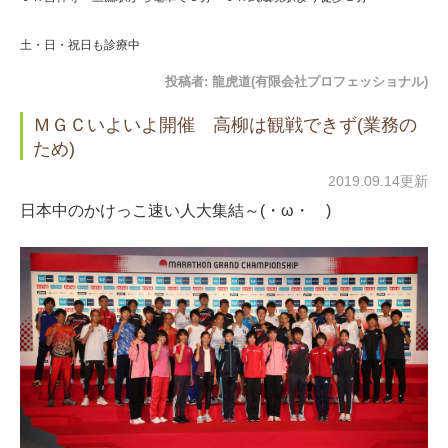
土・日・祝日も診療中
投稿者:
龍虎道(有限会社プロフェッショナル)
ＭＧＣいよいよ開催 高柳は観戦できず(業務の
ため)
2019.09.14更新
日本中のかけっこ速い人大集結～(・ω・ )