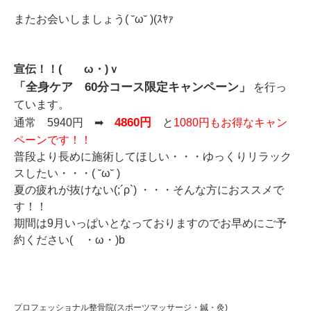
またお会いしましょう( ˘ω˘ )(ｽﾔｧ
宣伝！！( ゝω・)ｖ
「全身ケア 60分コース限定キャンペーン」
を行っ
ています。
4860円
通常 5940円 ➡
と
1080円もお得なキャン
ペーンです！！
普段より長めに施術してほしい・・・ゆっくりリラック
スしたい・・・( ˘ω˘ )
夏の疲れが抜けない(;´ρ`) ・・・そんな方におススメで
す！！
期間は9月いっぱいとなっておりますのでお早めにご予
約ください( ・ω・)b
プロフェッショナル整骨院(スポーツマッサージ・鍼・灸)