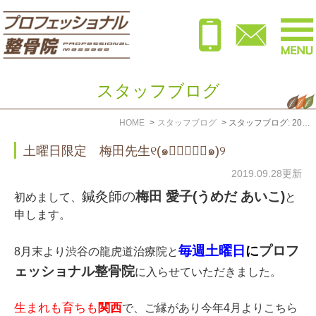
スタッフブログ
HOME
スタッフブログ
スタッフブログ: 2019年9月
土曜日限定 梅田先生୧(๑❛ั⌔❛ั๑)୨
2019.09.28更新
鍼灸師の
梅田 愛子(うめだ あいこ)
初めまして、
と
申します。
毎週土曜日
に
プロフ
8月末より渋谷の龍虎道治療院と
ェッショナル整骨院
に入らせていただきました。
生まれも育ちも
関西
で、ご縁があり今年4月よりこちら