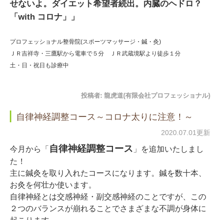
せないよ。ダイエット希望者続出。内臓のヘドロ？
「with コロナ」」
プロフェッショナル整骨院(スポーツマッサージ・鍼・灸)
ＪＲ吉祥寺・三鷹駅から電車で５分 ＪＲ武蔵境駅より徒歩１分
土・日・祝日も診療中
投稿者:
龍虎道(有限会社プロフェッショナル)
自律神経調整コース～コロナ太りに注意！～
2020.07.01更新
自律神経調整コース
今月から「
」を追加いたしまし
た！
主に鍼灸を取り入れたコースになります。鍼を数十本、
お灸を何壮か使います。
自律神経とは交感神経・副交感神経のことですが、この
２つのバランスが崩れることでさまざまな不調が身体に