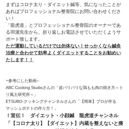
まずはコロナ太り・ダイエット鍼等、気になったことが
あればプロフェッショナル整骨院にお問い合わせくださ
い！
「龍虎道」とプロフェッショナル整骨院のオーナーであ
る羽瀧先生から、折り返しお電話させていただくようサ
ポート致します。
ただ運動しているだけでは勿体ない！せっかくなら鍼灸
治療と合わせて効率よくダイエットすることをお勧めい
たします！！
~
参考にした動画~
ABC Cooking Studioさんの「皮パリパリな鶏もも肉の焼き方～ト
リ風土研究所～」
ETSUBO-クッキングチャンネルさんの「【簡単】プロが作る
マッシュポテトの作り方！」
！宣伝！ ダイエット・小顔鍼 龍虎道チャンネル
「【コロナ太り】【ダイエット】内蔵を整えないと痩