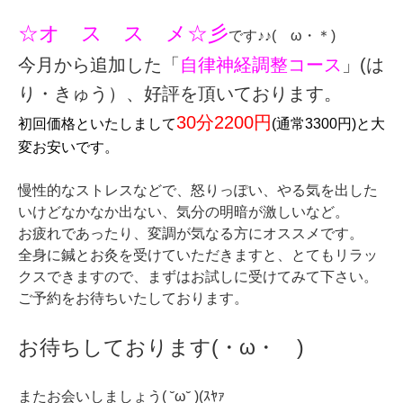
☆オ ス ス メ☆彡
です♪♪(ゝω・＊)
今月から追加した「
自律神経調整コース
」(は
り・きゅう）、好評を頂いております。
30分2200円
初回価格といたしまして
(通常3300円)と大
変お安いです。
慢性的なストレスなどで、怒りっぽい、やる気を出した
いけどなかなか出ない、気分の明暗が激しいなど。
お疲れであったり、変調が気なる方にオススメです。
全身に鍼とお灸を受けていただきますと、とてもリラッ
クスできますので、まずはお試しに受けてみて下さい。
ご予約をお待ちいたしております。
お待ちしております(・ω・ )
またお会いしましょう( ˘ω˘ )(ｽﾔｧ