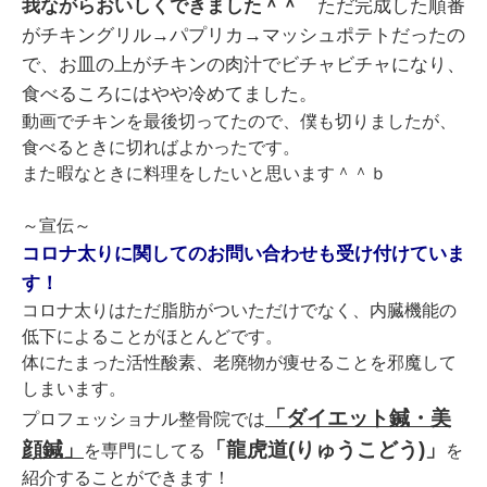
我ながらおいしくできました＾＾
ただ完成した順番
がチキングリル→パプリカ→マッシュポテトだったの
で、お皿の上がチキンの肉汁でビチャビチャになり、
食べるころにはやや冷めてました。
動画でチキンを最後切ってたので、僕も切りましたが、
食べるときに切ればよかったです。
また暇なときに料理をしたいと思います＾＾ｂ
～宣伝～
コロナ太りに関してのお問い合わせも受け付けていま
す！
コロナ太りはただ脂肪がついただけでなく、内臓機能の
低下によることがほとんどです。
体にたまった活性酸素、老廃物が痩せることを邪魔して
しまいます。
「ダイエット鍼・美
プロフェッショナル整骨院では
顔鍼」
「龍虎道(りゅうこどう)」
を専門にしてる
を
紹介することができます！