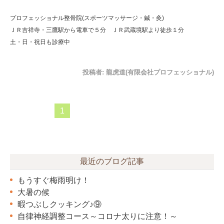
プロフェッショナル整骨院(スポーツマッサージ・鍼・灸)
ＪＲ吉祥寺・三鷹駅から電車で５分 ＪＲ武蔵境駅より徒歩１分
土・日・祝日も診療中
投稿者:
龍虎道(有限会社プロフェッショナル)
1
最近のブログ記事
もうすぐ梅雨明け！
大暑の候
暇つぶしクッキング♪⑨
自律神経調整コース～コロナ太りに注意！～