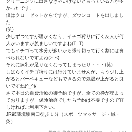
クリーニングに出さなきゃいけないと言っている方が多
かったです。
僕はクローゼットからですが、ダウンコートを出しまし
た
(笑)
少しずつですが暖かくなり、イチゴ狩りに行く友人が何
人かいますが羨ましいですよね(T_T)
でもイチゴって水分が多いから張り切って行く割には食
べられないですよね(>_<)
それに練乳が足りなくなってしまったり・・・(笑)
しばらくイチゴ狩りには行けていませんが、もう少し上
がるとバーベキューなどもできるので気温が上がると良
いですね(^_^)/
さて本日の自費治療の御予約ですが、全ての枠が埋まっ
ておりますが、保険治療でしたら予約は不要ですので宜
しければご利用下さい。
JR武蔵境駅南口徒歩１分（スポーツマッサージ・鍼・
灸）