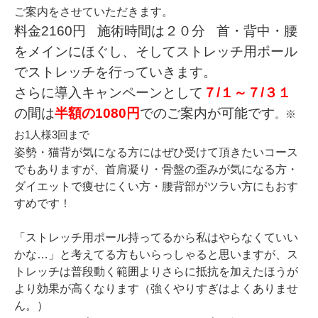
ご案内をさせていただきます。
料金2160円
施術時間は２０分
首・背中・腰
をメインにほぐし、そしてストレッチ用ポール
でストレッチを行っていきます。
さらに導入キャンペーンとして
７/１～７/３１
の間は
半額の1080円
でのご案内が可能です
。※
お1人様3回まで
姿勢・猫背が気になる方にはぜひ受けて頂きたいコース
でもありますが、首肩凝り・骨盤の歪みが気になる方・
ダイエットで痩せにくい方・腰背部がツラい方にもおす
すめです！
「ストレッチ用ポール持ってるから私はやらなくていい
かな…」と考えてる方もいらっしゃると思いますが、ス
トレッチは普段動く範囲よりさらに抵抗を加えたほうが
より効果が高くなります（強くやりすぎはよくありませ
ん。）