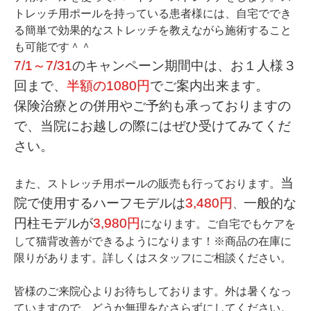
トレッチ用ポールを持っている患者様には、自宅ででき
る簡単で効果的なストレッチを教えながら施術すること
も可能です＾＾
7/1～7/31
のキャンペーン期間中は、お１人様３
回まで、
半額の1080円
でご案内出来ます。
保険治療との併用やご予約も承っておりますの
で、当院にお越しの際にはぜひ受けてみてくだ
さい。
当
また、ストレッチ用ポールの販売も行っております。
院で使用するハーフモデルは
3,480円
一般的な
、
円柱モデルが
3,980円
になります。ご自宅でもケアを
して猫背改善ができるようになります！
※商品の在庫に
限りがあります。詳しくはスタッフにご相談ください。
皆様のご来院心よりお待ちしております。外は暑くなっ
ていますので、どうか無理をなさらずにしてください。