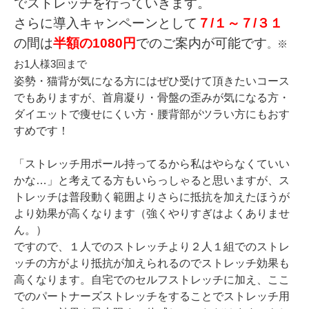
でストレッチを行っていきます。
さらに導入キャンペーンとして
７/１～７/３１
の間は
半額の1080円
でのご案内が可能です
。※
お1人様3回まで
姿勢・猫背が気になる方にはぜひ受けて頂きたいコース
でもありますが、首肩凝り・骨盤の歪みが気になる方・
ダイエットで痩せにくい方・腰背部がツラい方にもおす
すめです！
「ストレッチ用ポール持ってるから私はやらなくていい
かな…」と考えてる方もいらっしゃると思いますが、ス
トレッチは普段動く範囲よりさらに抵抗を加えたほうが
より効果が高くなります（強くやりすぎはよくありませ
ん。）
ですので、１人でのストレッチより２人１組でのストレ
ッチの方がより抵抗が加えられるのでストレッチ効果も
高くなります。自宅でのセルフストレッチに加え、ここ
でのパートナーズストレッチをすることでストレッチ用