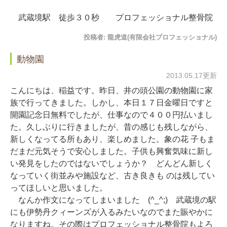
武蔵境駅 徒歩３０秒 プロフェッショナル整骨院
投稿者:
龍虎道(有限会社プロフェッショナル)
動物園
2013.05.17更新
こんにちは、稲益です。昨日、井の頭公園の動物園に家
族で行ってきました。しかし、本日１７日金曜日ですと
開園記念日無料でしたが、仕事なので４００円払いまし
た。久しぶりに行きましたが、昔の感じも残しながら、
新しくなってる所もあり、楽しめました。象の花 子もま
だまだ元気そうで安心しました。子供も興奮気味に新し
い発見をしたのではないでしょうか？ どんどん新しく
なっていく街並みや施設など、古き良きも のは残してい
ってほしいと思いました。
なんか作文になってしまいました (^_^;) 武蔵境の駅
にも伊勢丹クィーンズが入るみたいなのでまた賑やかに
なりますね。その際はプロフェッショナル整骨院もよろ