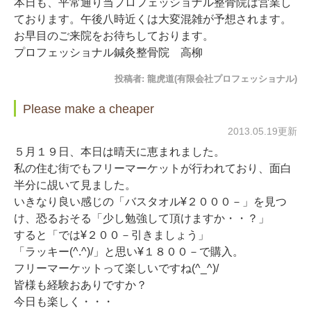
本日も、平常通り当プロフェッショナル整骨院は営業し
ております。午後八時近くは大変混雑が予想されます。
お早目のご来院をお待ちしております。
プロフェッショナル鍼灸整骨院 高柳
投稿者:
龍虎道(有限会社プロフェッショナル)
Please make a cheaper
2013.05.19更新
５月１９日、本日は晴天に恵まれました。
私の住む街でもフリーマーケットが行われており、面白
半分に覘いて見ました。
いきなり良い感じの「バスタオル¥２０００－」を見つ
け、恐るおそる「少し勉強して頂けますか・・？」
すると「では¥２００－引きましょう」
「ラッキー(^.^)/」と思い¥１８００－で購入。
フリーマーケットって楽しいですね(^_^)/
皆様も経験おありですか？
今日も楽しく・・・