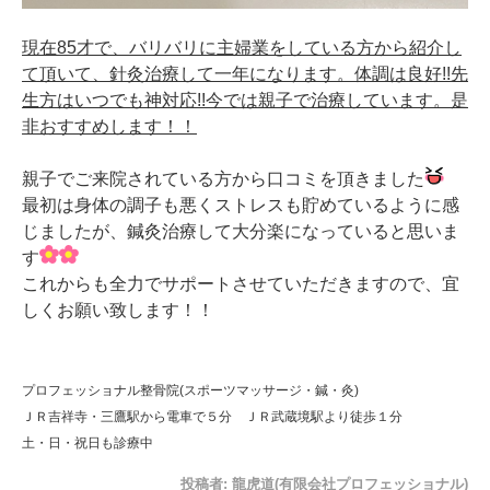
現在85才で、バリバリに主婦業をしている方から紹介し
て頂いて、針灸治療して一年になります。体調は良好!!先
生方はいつでも神対応!!今では親子で治療しています。是
非おすすめします！！
親子でご来院されている方から口コミを頂きました
最初は身体の調子も悪くストレスも貯めているように感
じましたが、鍼灸治療して大分楽になっていると思いま
す
これからも全力でサポートさせていただきますので、宜
しくお願い致します！！
プロフェッショナル整骨院(スポーツマッサージ・鍼・灸)
ＪＲ吉祥寺・三鷹駅から電車で５分 ＪＲ武蔵境駅より徒歩１分
土・日・祝日も診療中
投稿者:
龍虎道(有限会社プロフェッショナル)